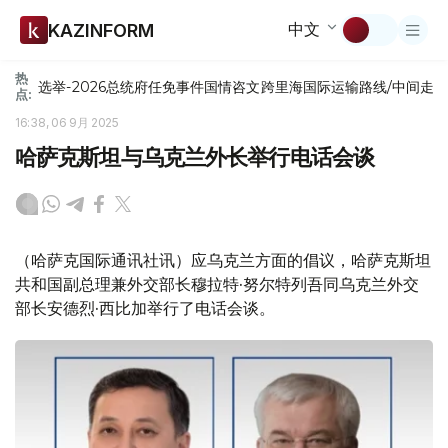
中文
KAZINFORM
热
选举-2026
总统府
任免
事件
国情咨文
跨里海国际运输路线/中间走
点:
16:38, 06 9月 2025
哈萨克斯坦与乌克兰外长举行电话会谈
（哈萨克国际通讯社讯）应乌克兰方面的倡议，哈萨克斯坦
共和国副总理兼外交部长穆拉特·努尔特列吾同乌克兰外交
部长安德烈·西比加举行了电话会谈。