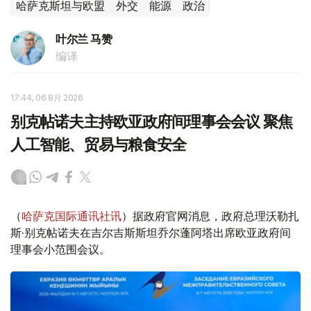
哈萨克斯坦与欧盟
外交
能源
政治
叶尔兰 马赞
编译
17:44, 06 8月 2026
别克帖诺夫主持欧亚政府间理事会会议 聚焦
人工智能、贸易与粮食安全
（
哈萨克国际通讯社讯
）据政府官网消息，政府总理沃勒扎
斯·别克帖诺夫在吉尔吉斯斯坦乔尔蓬阿塔出席欧亚政府间
理事会小范围会议。