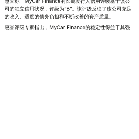
惠誉称，MyCar Finance的长期发行人信用评级基于该公
司的独立信用状况，评级为“B”。该评级反映了该公司充足
的收入、适度的债务负担和不断改善的资产质量。
惠誉评级专家指出，MyCar Finance的稳定性得益于其强
大的市场地位、隶属于哈萨克斯坦最大的汽车经销商和制造
商阿斯塔纳汽车集团，以及其以乘用车等流动性资产为抵押
的贷款组合。
惠誉指出，影响评级的主要因素包括公司资产质量的改善，
例如不良贷款占比下降以及新贷款违约率降低。
- 惠誉评级成为第二家授予我公司信用评级的国际评
级机构。获得惠誉评级是我公司发展历程中的一个重
要里程碑，也是一个重要的质量指标。它肯定了我公
司商业模式的稳定性，并为我公司和客户开辟了新的
机遇。- MyCar 公司财务总监维亚切斯拉夫·帕夫连
科。
此次评级与MyCar Finance旨在巩固市场地位并与投资者
建立长期合作关系的战略完全契合。两家独立的国际机构给