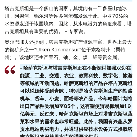
塔吉克斯坦是一个多山的国家，其境内有一千多座山地冰
川，阿姆河、锡尔河等许多河流都发源于此。中亚70%的
水资源发源于该国境内。因此，从水电潜力的角度来看，塔
吉克斯坦具有重要的优势。 - 专家说。
奥尔巴耶夫还提到，塔吉克斯坦矿产资源丰富。世界上最大
的银矿床之一“Ulken Konimansur”位于索格特州（粟特
州）。该地区还生产宝石、铀、金、煤、铝等贵金属。
- 哈萨克斯坦与塔吉克斯坦正在不断探讨加强双边在
能源、工业、交通、农业、教育科技、数字化、旅游
等领域的互动问题。哈萨克斯坦的产品在塔吉克斯坦
可以说始终受到青睐，特别是哈萨克斯坦生产的铁路
机车、货车、小麦、面粉等农产品。今年哈国计划将
出口产品种类增加至85个，这有望使贸易额增加1.9
亿美元。反过来，哈萨克斯坦市场上对塔吉克斯坦蔬
菜和水果的需求也非常旺盛。此外，我国有兴趣从罗
贡水电站购买电力，并通过供应技术设备方式换取塔
吉克斯坦的巴赫里水库的灌溉水供应。