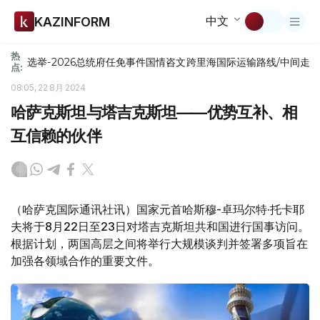
中文
KAZINFORM
热
选举-2026
总统府
任免
事件
国情咨文
跨里海国际运输路线/中间走
点:
08:05, 22 8月 2024
哈萨克斯坦与塔吉克斯坦——优势互补、相
互信赖的伙伴
（哈萨克国际通讯社讯）国家元首哈斯穆-卓玛尔特·托卡耶
夫将于8月22日至23日对塔吉克斯坦共和国进行国事访问。
根据计划，两国高层之间将举行大规模谈判并签署多项旨在
加强各领域合作的重要文件。