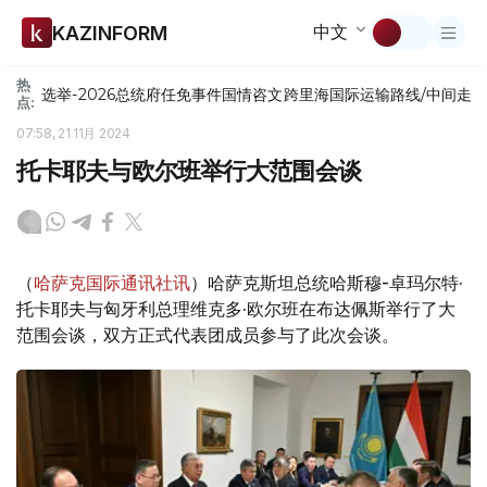
中文
KAZINFORM
热
选举-2026
总统府
任免
事件
国情咨文
跨里海国际运输路线/中间走
点:
07:58, 21 11月 2024
托卡耶夫与欧尔班举行大范围会谈
（
哈萨克国际通讯社讯
）哈萨克斯坦总统哈斯穆-卓玛尔特·
托卡耶夫与匈牙利总理维克多·欧尔班在布达佩斯举行了大
范围会谈，双方正式代表团成员参与了此次会谈。