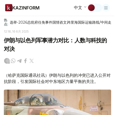
中文
KAZINFORM
热
选举-2026
总统府
任免
事件
国情咨文
跨里海国际运输路线/中间走
点:
12:18, 16 6月 2025
伊朗与以色列军事潜力对比：人数与科技的
对决
（哈萨克国际通讯社讯）伊朗与以色列的冲突已进入公开对
抗阶段，引发国际社会对中东地区力量平衡的关注。