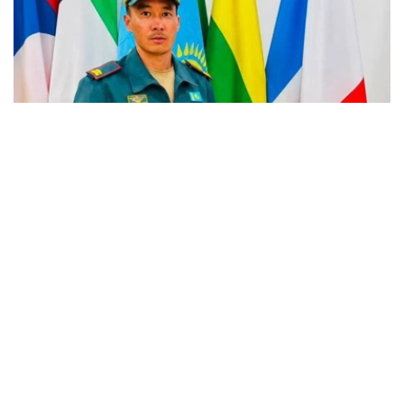
Фото: Қорғаныс министрлігі
在训练课程中，哈萨克斯坦军官在中国陆军步兵学院石家庄
分校表现出色，纪律严明，在掌握现代射击训练方法方面取
得了优异成绩。
由于训练的出色表现，三级军士努尔苏丹·泽涅尔哈诺夫被
授予金质奖章，并被授予“一级狙击手”的荣誉称号。