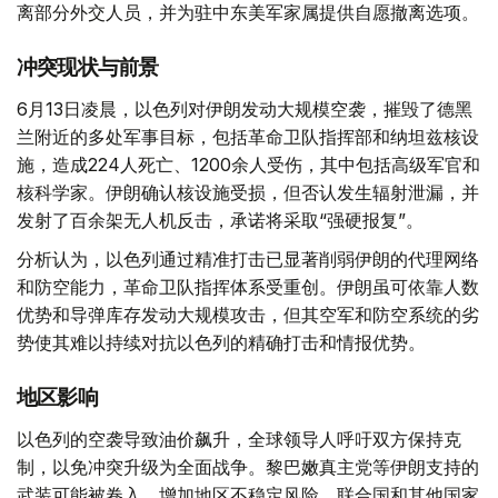
离部分外交人员，并为驻中东美军家属提供自愿撤离选项。
冲突现状与前景
6月13日凌晨，以色列对伊朗发动大规模空袭，摧毁了德黑
兰附近的多处军事目标，包括革命卫队指挥部和纳坦兹核设
施，造成224人死亡、1200余人受伤，其中包括高级军官和
核科学家。伊朗确认核设施受损，但否认发生辐射泄漏，并
发射了百余架无人机反击，承诺将采取“强硬报复”。
分析认为，以色列通过精准打击已显著削弱伊朗的代理网络
和防空能力，革命卫队指挥体系受重创。伊朗虽可依靠人数
优势和导弹库存发动大规模攻击，但其空军和防空系统的劣
势使其难以持续对抗以色列的精确打击和情报优势。
地区影响
以色列的空袭导致油价飙升，全球领导人呼吁双方保持克
制，以免冲突升级为全面战争。黎巴嫩真主党等伊朗支持的
武装可能被卷入，增加地区不稳定风险。联合国和其他国家