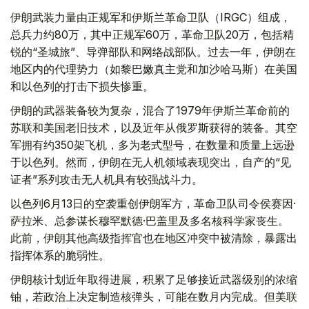
伊朗武装力量由正规军和伊斯兰革命卫队（IRGC）组成，
总兵力约80万，其中正规军60万，革命卫队20万，包括精
锐的“圣城旅”、导弹部队和网络战部队。过去一年，伊朗在
地区内的代理势力（如黎巴嫩真主党和加沙哈马斯）在美国
和以色列的打击下损失惨重。
伊朗的武器装备较为复杂，混合了1979年伊斯兰革命前的
苏联和美国老旧技术，以及近年从俄罗斯获得的装备。其空
军拥有约350架飞机，多为老式型号，在数量和质量上远逊
于以色列。然而，伊朗在无人机领域表现突出，自产的“见
证者”系列攻击无人机具有较强战斗力。
以色列6月13日的空袭重创伊朗军方，革命卫队司令侯赛因·
萨拉米、总参谋长穆罕默德·巴盖里及多名核科学家丧生。
此前，伊朗其他高级指挥官也在地区冲突中被清除，暴露出
指挥体系的脆弱性。
伊朗核计划近年取得进展，积累了足够接近武器级别的浓缩
铀，若政治上决定制造核弹头，可能在数月内完成。但美联