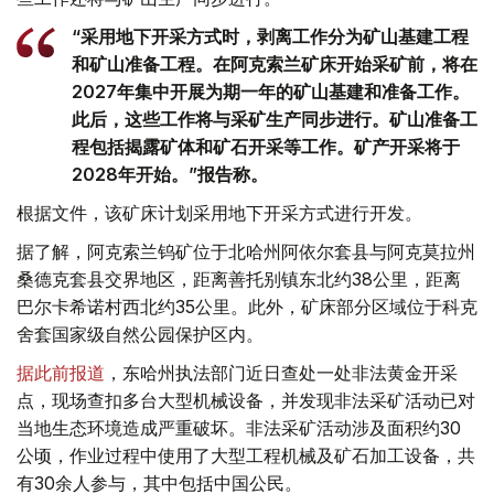
“采用地下开采方式时，剥离工作分为矿山基建工程
和矿山准备工程。在阿克索兰矿床开始采矿前，将在
2027年集中开展为期一年的矿山基建和准备工作。
此后，这些工作将与采矿生产同步进行。矿山准备工
程包括揭露矿体和矿石开采等工作。矿产开采将于
2028年开始。”报告称。
根据文件，该矿床计划采用地下开采方式进行开发。
据了解，阿克索兰钨矿位于北哈州阿依尔套县与阿克莫拉州
桑德克套县交界地区，距离善托别镇东北约38公里，距离
巴尔卡希诺村西北约35公里。此外，矿床部分区域位于科克
舍套国家级自然公园保护区内。
据此前报道
，东哈州执法部门近日查处一处非法黄金开采
点，现场查扣多台大型机械设备，并发现非法采矿活动已对
当地生态环境造成严重破坏。非法采矿活动涉及面积约30
公顷，作业过程中使用了大型工程机械及矿石加工设备，共
有30余人参与，其中包括中国公民。