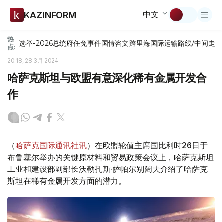
中文
KAZINFORM
热
选举-2026
总统府
任免
事件
国情咨文
跨里海国际运输路线/中间走
点:
20:18, 28 3月 2024
哈萨克斯坦与欧盟有意深化稀有金属开发合
作
（
哈萨克国际通讯社讯
）在欧盟轮值主席国比利时26日于
布鲁塞尔举办的关键原材料和贸易政策会议上，哈萨克斯坦
工业和建设部副部长沃勒扎斯·萨帕尔别阔夫介绍了哈萨克
斯坦在稀有金属开发方面的潜力。