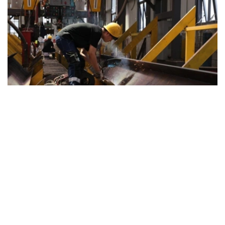
Фото: Kazinform
哈萨克斯坦总理沃勒扎斯·别克帖诺夫已签署相关政府决
议。该项目旨在落实总统关于推动原材料深加工、扩大高附
加值产品生产的任务。
新工厂将建在巴尔喀什市，计划于2027年开工建设，2030
年投入运营。
根据规划，项目投产后每年可生产30万吨阴极铜、10吨黄