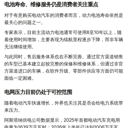
电池寿命、维修服务仍是消费者关注重点
对于有意购买电动汽车的消费者而言，动力电池寿命依然是
最关心的问题之一。
专家表示，目前主流动力电池通常可使用8至10年以上，随
着使用时间增加，主要表现为续航里程逐步下降，而非车辆
无法继续使用。
与此同时，售后服务体系也在不断完善。通过官方渠道销售
的车型已基本建立起较完整的保修和维修体系，但通过非官
方渠道进口的车辆，在软件升级、零部件供应等方面仍可能
面临一定困难。
电网压力目前仍处于可控范围
随着电动汽车快速增长，外界也关注其是否会给电力系统带
来压力。
阿斯塔纳供电公司数据显示，2025年首都电动汽车充电用
电量为1639万千瓦时；2026年上半年已达到1006万千瓦