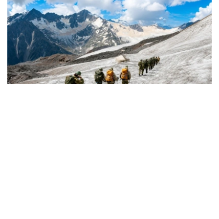
Фото: Министерство обороны РК
从山地作战到应急救援
军事登山员是专门执行山地作战任务、承担山地训练工作的
军人。
据哈萨克斯坦国防部介绍，军事登山员需接受系统的专业训
练，完成山地行进、攀岩、冰雪地形通过、登山装备使用、