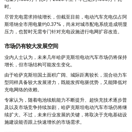
时。
尽管充电需求持续增长，但截至目前，电动汽车充电仅占阿
斯塔纳全市用电量约0.37%，尚未对城市配电系统造成明显
压力，也暂时无需专门针对充电设施进行电网扩容改造。
市场仍有较大发展空间
业内人士认为，未来几年哈萨克斯坦电动汽车市场仍将保持
增长，但市场结构可能发生变化。
由于哈萨克斯坦国土面积广阔、城际距离较长，混合动力车
型同样具备较大发展潜力，既能发挥电驱优势，又能降低对
充电网络的依赖。
专家认为，随着电池续航能力不断提升、超快充技术逐步普
及以及市场竞争持续加剧，哈萨克斯坦电动汽车市场仍将继
续扩大。不过，未来行业发展的关键，将取决于充电基础设
施建设能否跟上快速增长的市场需求。