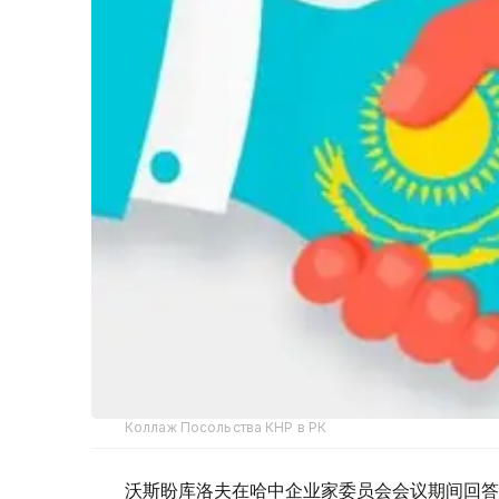
Коллаж Посольства КНР в РК
沃斯盼库洛夫在哈中企业家委员会会议期间回答