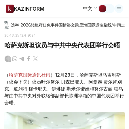
中文
KAZINFORM
热
选举-2026
总统府
任免
事件
国情咨文
跨里海国际运输路线/中间走
点:
20:43, 25 12月 2024
哈萨克斯坦议员与中共中央代表团举行会晤
（
哈萨克国际通讯社讯
）12月23日，哈萨克斯坦马吉利斯
（议会下院）议员叶尔努尔·贝森巴耶夫、阿曼泰·贾尔肯别
克、道列特·穆卡耶夫、伊琳娜·斯米尔诺娃和努尔古丽·塔乌
与由中共中央对外联络部副部长陈洲率领的中国代表团举行
会晤。