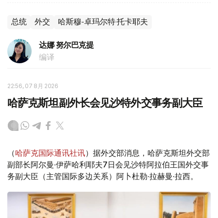
总统
外交
哈斯穆-卓玛尔特·托卡耶夫
达娜 努尔巴克提
编译
22:56, 07 8月 2026
哈萨克斯坦副外长会见沙特外交事务副大臣
（
哈萨克国际通讯社讯
）据外交部消息，哈萨克斯坦外交部
副部长阿尔曼·伊萨哈利耶夫7日会见沙特阿拉伯王国外交事
务副大臣（主管国际多边关系）阿卜杜勒·拉赫曼·拉西。