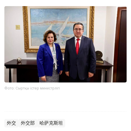
Фото: Сыртқы істер министрлігі
外交
外交部
哈萨克斯坦