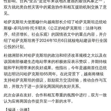
性影响。台风“亚吉”是近年来该地区遭遇的最强风暴之一，
双方就此类自然灾害中的紧急协作和相互援助机制交换了意
见。
哈萨克斯坦大使图穆什向越南部长介绍了哈萨克斯坦总统哈
斯穆-卓玛尔特·托卡耶夫《公正的哈萨克斯坦：法律与秩
序、经济增长、社会乐观》的国情咨文中的重点内容，并介
绍了哈萨克斯坦将于2024年10月6日就核电站建设举行全国
公投的计划。
杜德洲部长对哈萨克斯坦的政治和经济改革规模之大以及在
该国南部修建生态电站带来的积极效应表示赞叹，并期待核
能和平利用带来的良好成果。他指出，今年是越南首任总统
胡志明访问哈萨克斯坦65周年。在此背景下，越南将继续
支持哈萨克斯坦的倡议，鼓励双方交流经验，推动合作与互
助，并致力于进一步深化两国间的友好关系。
此次会谈在友好、合作和相互尊重的氛围中进行，双方一致
认为应将两国合作提升至一个新的水平。
【编译：达娜】