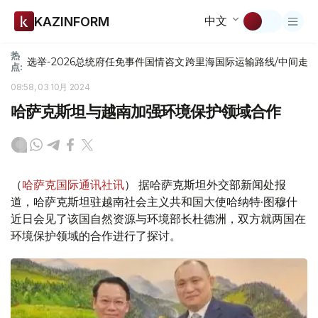
中文
KAZINFORM
热
选举-2026
总统府
任免
事件
国情咨文
跨里海国际运输路线/中间走
点:
08:58, 03 10月 2024
哈萨克斯坦与越南加强环境保护领域合作
（
哈萨克国际通讯社讯
） 据哈萨克斯坦外交部新闻处报
道，哈萨克斯坦驻越南社会主义共和国大使哈纳特·图穆什
近日会见了该国自然资源与环境部长杜德洲，双方就两国在
环境保护领域的合作进行了探讨。