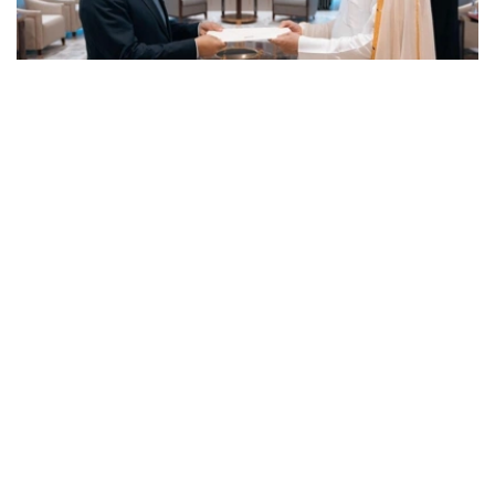
Photo credit: mfa.gov.kz
卡塔尔埃米尔祝贺哈萨克斯坦大使履新，并祝愿他在进一步
加强两国友谊和战略伙伴关系方面取得成功。
巴特尔沙耶夫大使转达了哈萨克斯坦总统哈斯穆-卓玛尔特·
托卡耶夫的良好祝愿和问候，并表示将尽一切努力发展阿斯
塔纳和多哈之间的全面合作。
最后，双方强调了进一步发展已建立的战略伙伴关系的重要
性，并同意进一步加强在各个领域的互利合作。