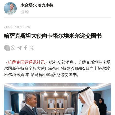
木合塔尔 哈力木拉
编译
21:53, 05 8月 2026
哈萨克斯坦大使向卡塔尔埃米尔递交国书
（
哈萨克国际通讯社讯
）据外交部消息，哈萨克斯坦驻卡塔
尔国新任特命全权大使巴赫特·巴特尔沙耶夫5日向卡塔尔埃
米尔塔米姆·本·哈马德·阿勒萨尼递交国书。