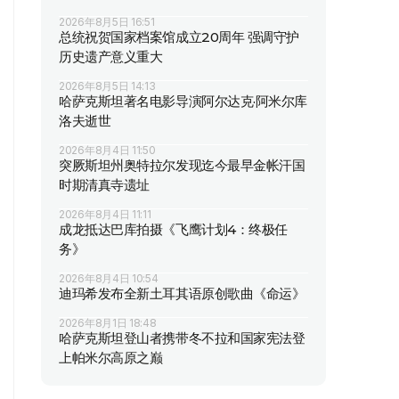
2026年8月5日 16:51
总统祝贺国家档案馆成立20周年 强调守护
历史遗产意义重大
2026年8月5日 14:13
哈萨克斯坦著名电影导演阿尔达克·阿米尔库
洛夫逝世
2026年8月4日 11:50
突厥斯坦州奥特拉尔发现迄今最早金帐汗国
时期清真寺遗址
2026年8月4日 11:11
成龙抵达巴库拍摄《飞鹰计划4：终极任
务》
2026年8月4日 10:54
迪玛希发布全新土耳其语原创歌曲《命运》
2026年8月1日 18:48
哈萨克斯坦登山者携带冬不拉和国家宪法登
上帕米尔高原之巅