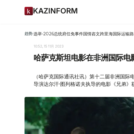
KAZINFORM
选举-2026
总统府
任免
事件
国情咨文
跨里海国际运输路
趋势:
10:52, 15 11月 2023
哈萨克斯坦电影在非洲国际电
（哈萨克国际通讯社讯）第十二届非洲国际电
导演达尔汗·图列格诺夫执导的电影《兄弟》