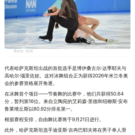
Фото: ҰОК
代表哈萨克斯坦出战的首批选手是博伊桑古尔·达季耶夫与
高哈尔·瑙里佐娃。这对冰舞组合正为获得2026年米兰冬奥
会的参赛资格展开角逐。
在冰舞首个项目——节奏舞的比赛中，他们共获得50.64
分，暂列第16位。来自立陶宛的艾莉森·里德和绍柳斯·安布
鲁莱维丘斯以80.92分排名第一。
根据赛程安排，自由舞比赛将于9月21日进行。
此外，哈萨克斯坦选手迪亚斯·吉冉巴耶夫将在男子单人滑