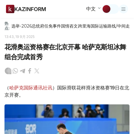
中文
KAZINFORM
热
选举-2026
总统府
任免
事件
国情咨文
跨里海国际运输路线/中间走
点:
13:43, 19 9月 2025
花滑奥运资格赛在北京开幕 哈萨克斯坦冰舞
组合完成首秀
（
哈萨克国际通讯社讯
）国际滑联花样滑冰资格赛19日在北
京开赛。