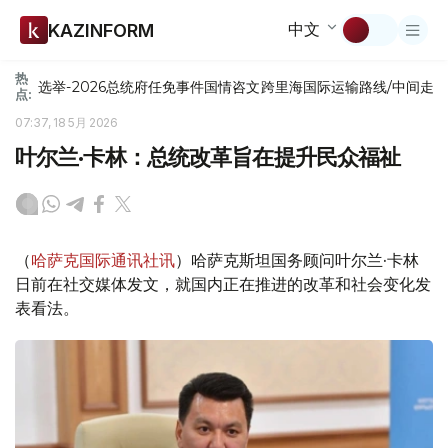
中文
KAZINFORM
热
选举-2026
总统府
任免
事件
国情咨文
跨里海国际运输路线/中间走
点:
07:37, 18 5月 2026
叶尔兰·卡林：总统改革旨在提升民众福祉
（
哈萨克国际通讯社讯
）哈萨克斯坦国务顾问叶尔兰·卡林
日前在社交媒体发文，就国内正在推进的改革和社会变化发
表看法。