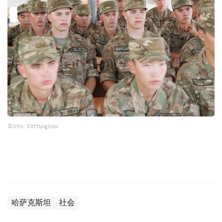
Фото: Ұлттық ұлан
哈萨克斯坦
社会