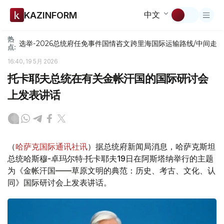
中文
KAZINFORM
热
选举-2026
总统府
任免
事件
国情咨文
跨里海国际运输路线/中间走
点:
16:40, 19 5月 2026
托卡耶夫总统在有关金帐汗国的国际研讨会
上发表讲话
（
哈萨克国际通讯社讯
）据总统府新闻局消息，哈萨克斯坦
总统哈斯穆-卓玛尔特·托卡耶夫19日在阿斯塔纳举行的主题
为《金帐汗国——草原文明的典范：历史、考古、文化、认
同》国际研讨会上发表讲话。