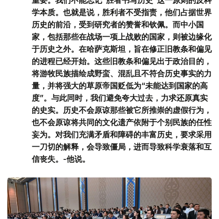
重要。我们不能忘记“胜者书写历史”这一原则的反科
学本质。也就是说，胜利者不受指责，他们占据世界
历史的前沿，受到研究者的赞誉和钦佩。而中小国
家，包括那些在战场一项上战败的国家，则被边缘化
于历史之外。在哈萨克斯坦，旨在修正旧教条和偏见
的进程已经开始。这些旧教条和偏见出于政治目的，
将游牧民族描绘成野蛮、混乱且不符合历史事实的力
量，并将强大的草原帝国贬低为“未能达到国家的高
度”。与此同时，我们避免夸大过去，力求还原真实
的史实。历史不会原谅那些被它所推崇的虚假行为，
也不会原谅将共同的文化遗产依附于个别民族的任性
妄为。对我们充满矛盾和障碍的丰富历史，要求采用
一刀切的解释，会导致僵局，进而导致科学衰落和互
信丧失。-他说。