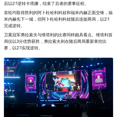
后以2:1逆转卡塔娜，结束了后者的赛事征程。
首轮均取得胜利的阿卜杜哈利科娃和福米内赫正面交锋，福
米内赫先下一城，但阿卜杜哈利科娃随后连扳两局，以2:1
完成逆转。
卫冕冠军弗拉索夫与维塔利的比赛同样颇具看点。维塔利首
局仅以3分优势获胜，弗拉索夫则在随后两局重新掌控比
赛，以2:1实现逆转。