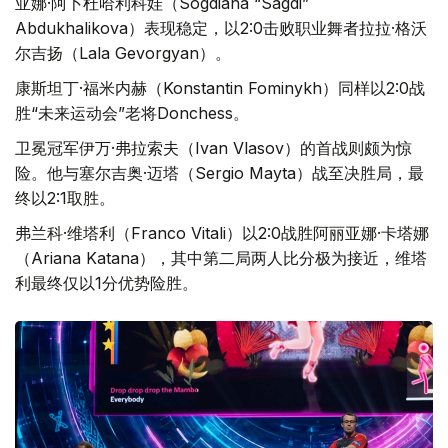
亚娜·阿卜杜哈利科娃（Sogdiana “Sagdi”
Abdukhalikova）表现稳定，以2:0击败职业舞者拉拉·格沃
尔吉扬（Lala Gevorgyan）。
康斯坦丁·福米内赫（Konstantin Fominykh）同样以2:0战
胜“未来运动会”老将Donchess。
卫冕冠军伊万·弗拉索夫（Ivan Vlasov）的首战则颇为惊
险。他与塞尔吉奥·迈塔（Sergio Mayta）战至决胜局，最
终以2:1取胜。
弗兰科·维塔利（Franco Vitali）以2:0战胜阿丽亚娜·卡塔娜
（Ariana Katana），其中第二局两人比分极为接近，维塔
利最终仅以1分优势险胜。