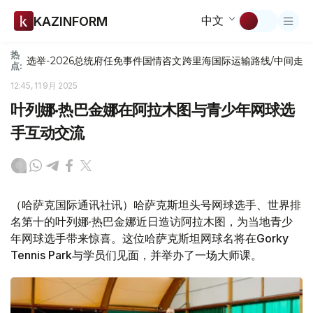
中文
KAZINFORM
热
选举-2026
总统府
任免
事件
国情咨文
跨里海国际运输路线/中间走
点:
12:45, 11 9月 2025
叶列娜·热巴金娜在阿拉木图与青少年网球选
手互动交流
（哈萨克国际通讯社讯）哈萨克斯坦头号网球选手、世界排
名第十的叶列娜·热巴金娜近日造访阿拉木图，为当地青少
年网球选手带来惊喜。这位哈萨克斯坦网球名将在Gorky
Tennis Park与学员们见面，并举办了一场大师课。