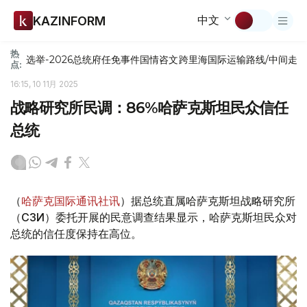
中文
KAZINFORM
热
选举-2026
总统府
任免
事件
国情咨文
跨里海国际运输路线/中间走
点:
16:15, 10 11月 2025
战略研究所民调：86%哈萨克斯坦民众信任
总统
（
哈萨克国际通讯社讯
）据总统直属哈萨克斯坦战略研究所
（ҚСЗИ）委托开展的民意调查结果显示，哈萨克斯坦民众对
总统的信任度保持在高位。