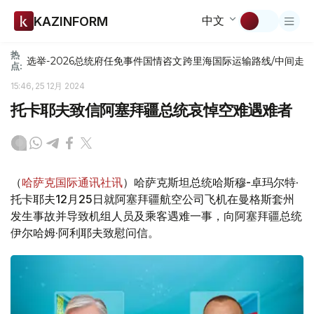
中文
KAZINFORM
热
选举-2026
总统府
任免
事件
国情咨文
跨里海国际运输路线/中间走
点:
15:46, 25 12月 2024
托卡耶夫致信阿塞拜疆总统哀悼空难遇难者
（
哈萨克国际通讯社讯
）哈萨克斯坦总统哈斯穆-卓玛尔特·
托卡耶夫12月25日就阿塞拜疆航空公司飞机在曼格斯套州
发生事故并导致机组人员及乘客遇难一事，向阿塞拜疆总统
伊尔哈姆·阿利耶夫致慰问信。