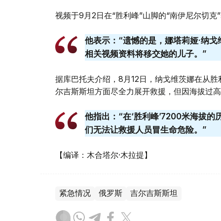
视频于9月2日在“胜利峰”山脚的“南伊尼尔切克
他表示：“遗憾的是，娜塔莉娅·纳
相关视频资料将移交她的儿子。”
据库巴托夫介绍，8月12日，纳戈维茨娜在从胜
尔吉斯斯坦方面尽全力展开救援，但因海拔过高
他指出：“在‘胜利峰’7200米海
们无法让救援人员冒生命危险。”
【编译：木合塔尔·木拉提】
紧急情况
俄罗斯
吉尔吉斯斯坦