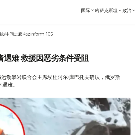
国际
哈萨克斯坦
政治
线/中间走廊
Kazinform-105
者遇难 救援因恶劣条件受阻
与运动攀岩联合会主席埃杜阿尔·库巴托夫确认，俄罗斯
幸遇难。