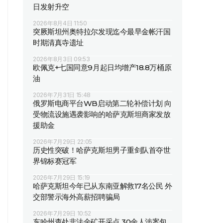
日发射升空
2026年8月4日 11:50
突厥斯坦州奥特拉尔发现迄今最早金帐汗国
时期清真寺遗址
2026年8月3日 09:53
欧佩克+七国同意9月起日均增产18.8万桶原
油
2026年7月31日 15:48
俄罗斯电商平台WB启动第二轮补偿计划 向
受物流设施遇袭影响的哈萨克斯坦商家发放
援助金
2026年7月29日 22:05
历史性突破！哈萨克斯坦男子重剑队首夺世
界锦标赛冠军
2026年7月29日 15:19
哈萨克斯坦今年已从东南亚解救17名公民 外
交部警示海外高薪招聘骗局
2026年7月29日 10:52
东哈州查处非法金矿开采点 30余人涉案包