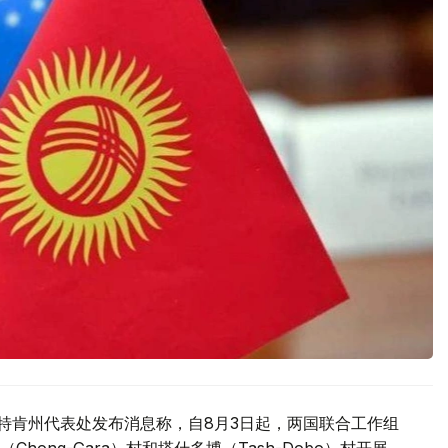
驻巴特肯州代表处发布消息称，自8月3日起，两国联合工作组
ong-Gara）村和塔什多博（Tash-Dobo）村开展