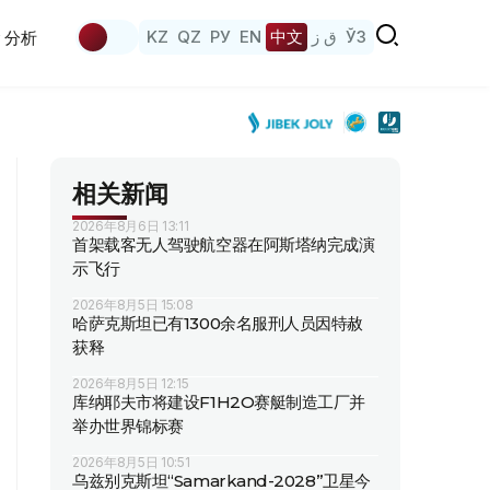
KZ
QZ
РУ
EN
中文
ق ز
ЎЗ
分析
相关新闻
2026年8月6日 13:11
首架载客无人驾驶航空器在阿斯塔纳完成演
示飞行
2026年8月5日 15:08
哈萨克斯坦已有1300余名服刑人员因特赦
获释
2026年8月5日 12:15
库纳耶夫市将建设F1H2O赛艇制造工厂并
举办世界锦标赛
2026年8月5日 10:51
乌兹别克斯坦“Samarkand-2028”卫星今