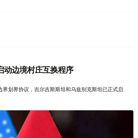
启动边境村庄互换程序
边界划界协议，吉尔吉斯斯坦和乌兹别克斯坦已正式启