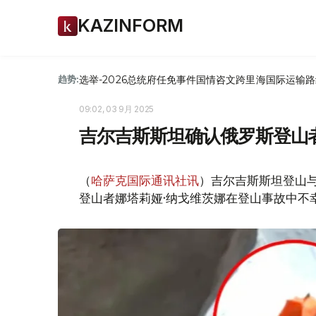
KAZINFORM
选举-2026
总统府
任免
事件
国情咨文
跨里海国际运输路
趋势:
09:02, 03 9月 2025
吉尔吉斯斯坦确认俄罗斯登山
（
哈萨克国际通讯社讯
）吉尔吉斯斯坦登山
登山者娜塔莉娅·纳戈维茨娜在登山事故中不