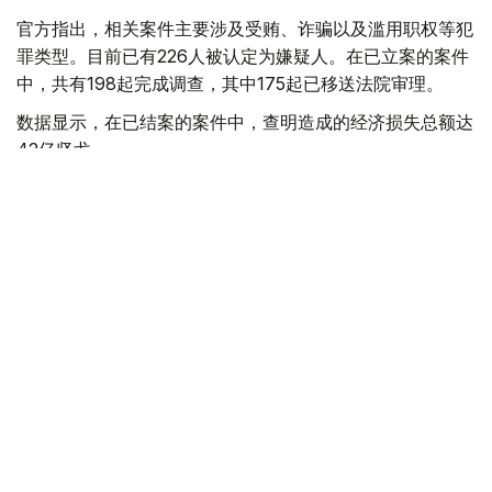
官方指出，相关案件主要涉及受贿、诈骗以及滥用职权等犯
罪类型。目前已有226人被认定为嫌疑人。在已立案的案件
中，共有198起完成调查，其中175起已移送法院审理。
数据显示，在已结案的案件中，查明造成的经济损失总额达
42亿坚戈。
国家安全委员会反腐败部门表示，相关反腐工作仍将持续推
进，进一步加强对腐败行为的打击力度。
【编译：达娜】
国家安全委员会
哈萨克斯坦
反腐败
达娜 努尔巴克提
编译
11:51, 08 4月 2026