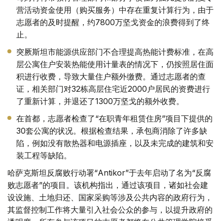
营活动资金使用（购买服务）中存在重复计算行为，由于
志愿者的及时提醒，约7800万坚戈资金的浪费得到了终
止。
突厥斯坦市能源供应部门不合理提高热能计费标准，在高
层公寓住户安装热能使用计量表的情况下，仍按照居住面
积进行收费，导致大量住户额外缴费。通过志愿者的查
证，相关部门对32栋高层住宅近2000户居民的资费进行
了重新计算，并退还了1300万坚戈的额外收费。
在首都，志愿者检查了“在职青年租赁住房”项目下提供的
30套公寓的状况。根据检查结果，承包商消除了许多缺
陷，例如没有散热器和电源插座，以及未完成的建筑和安
装工程等缺陷。
哈萨克斯坦反腐败行动署“Antikor”于去年启动了名为“反腐
败志愿者”的项目。该机构指出，通过该项目，诸如社会建
设设施、土地归还、国家采购等涉及公共内容的政府行为，
其监督控制工作将大量引入社会公众的参与，以提升政府的