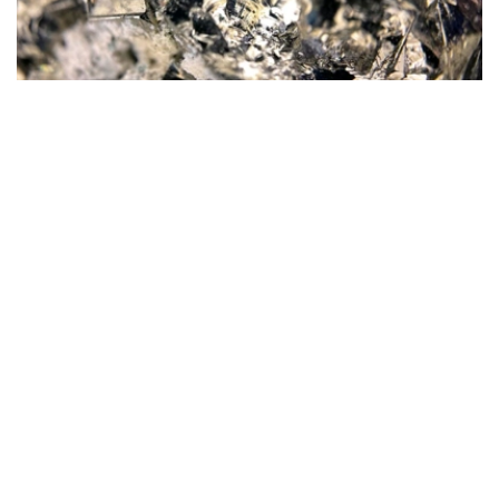
Фото: magnific.com
根据文件，按照批准的矿产储量计算，该矿山计划开采16
年。其中，企业将在13年时间内按照年产100万吨原矿的设
计产能开展生产。用于开发该矿床的地下资源区块总面积为
4.499平方公里。
“矿山总体生产能力确定为年产100万吨，之后产量
将逐步下降。根据设计阶段确定的矿产储量，矿山使
用年限为16年。其中，自按照设计产能（年产100万
吨）启动采矿作业之日起，矿山将运行13年。”文件