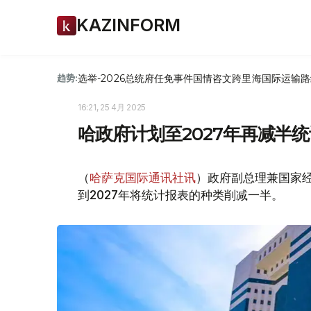
KAZINFORM
选举-2026
总统府
任免
事件
国情咨文
跨里海国际运输路
趋势:
16:21, 25 4月 2025
哈政府计划至2027年再减半
（
哈萨克国际通讯社讯
）政府副总理兼国家
到2027年将统计报表的种类削减一半。