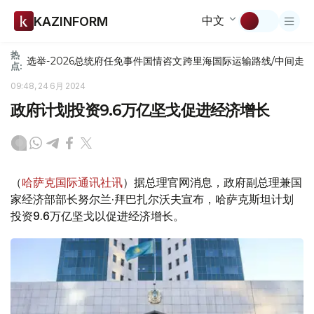
中文
KAZINFORM
热
选举-2026
总统府
任免
事件
国情咨文
跨里海国际运输路线/中间走
点:
09:48, 24 6月 2024
政府计划投资9.6万亿坚戈促进经济增长
（
哈萨克国际通讯社讯
）据总理官网消息，政府副总理兼国
家经济部部长努尔兰·拜巴扎尔沃夫宣布，哈萨克斯坦计划
投资9.6万亿坚戈以促进经济增长。