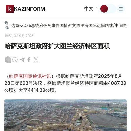
中文
KAZINFORM
热
选举-2026
总统府
任免
事件
国情咨文
跨里海国际运输路线/中间走
点:
18:51, 03 9月 2025
哈萨克斯坦政府扩大图兰经济特区面积
（
哈萨克国际通讯社讯
）根据哈萨克斯坦政府2025年8月
28日第693号决议，突厥斯坦图兰经济特区面积由4087.39
公顷扩大至4414.39公顷。