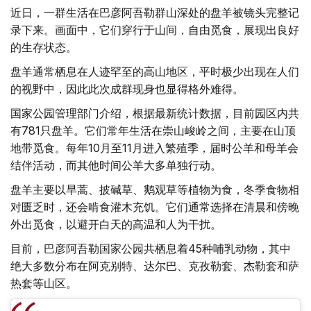
近日，一群生活在巴彦阿吾勒群山深处的盘羊被镜头完整记
录下来。画面中，它们穿行于山间，自由觅食，展现出良好
的生存状态。
盘羊通常栖息在人迹罕至的高山地区，平时极少出现在人们
的视野中，因此此次成群现身也显得格外难得。
国家公园管理部门介绍，根据最新统计数据，目前园区内共
有781只盘羊。它们常年生活在崇山峻岭之间，主要在山顶
地带觅食。每年10月至11月进入繁殖季，届时公羊和母羊会
结伴活动，而其他时间公羊大多单独行动。
盘羊主要以旱蒿、披碱草、鹅观草等植物为食，冬季食物相
对匮乏时，还会啃食灌木充饥。它们通常选择在清晨和傍晚
外出觅食，以避开白天的高温和人为干扰。
目前，巴彦阿吾勒国家公园共栖息着45种哺乳动物，其中
绝大多数分布在阿克别特、达尔巴、克孜勒套、杰勒套和萨
热套等山区。