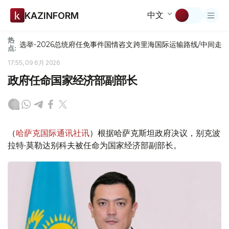
中文
KAZINFORM
热
选举-2026
总统府
任免
事件
国情咨文
跨里海国际运输路线/中间走
点:
17:55, 09 6月 2026
政府任命国家经济部副部长
（
哈萨克国际通讯社讯
）根据哈萨克斯坦政府决议，别克波
拉特·莫勒达别科夫被任命为国家经济部副部长。