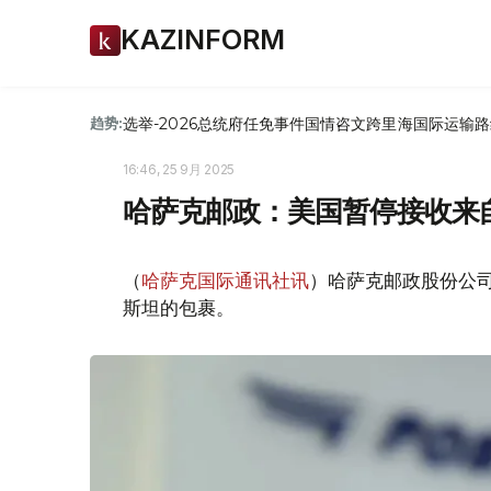
KAZINFORM
选举-2026
总统府
任免
事件
国情咨文
跨里海国际运输路
趋势:
16:46, 25 9月 2025
哈萨克邮政：美国暂停接收来
（
哈萨克国际通讯社讯
）哈萨克邮政股份公司
斯坦的包裹。