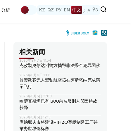
KZ
QZ
РУ
EN
中文
ق ز
ЎЗ
分析
相关新闻
2026年8月7日 11:54
克孜勒奥尔达州警方捣毁非法采金犯罪团伙
2026年8月6日 13:11
首架载客无人驾驶航空器在阿斯塔纳完成演
示飞行
2026年8月5日 15:08
哈萨克斯坦已有1300余名服刑人员因特赦
获释
2026年8月5日 12:15
库纳耶夫市将建设F1H2O赛艇制造工厂并
举办世界锦标赛