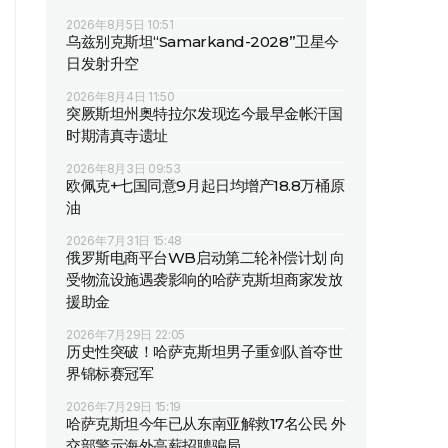
2026年8月5日 10:51
乌兹别克斯坦“Samarkand-2028”卫星今
日发射升空
2026年8月4日 11:50
突厥斯坦州奥特拉尔发现迄今最早金帐汗国
时期清真寺遗址
2026年8月3日 09:53
欧佩克+七国同意9月起日均增产18.8万桶原
油
2026年7月31日 15:48
俄罗斯电商平台WB启动第二轮补偿计划 向
受物流设施遇袭影响的哈萨克斯坦商家发放
援助金
2026年7月29日 22:05
历史性突破！哈萨克斯坦男子重剑队首夺世
界锦标赛冠军
2026年7月29日 15:19
哈萨克斯坦今年已从东南亚解救17名公民 外
交部警示海外高薪招聘骗局