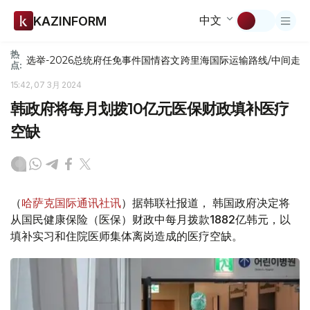
中文
KAZINFORM
热
选举-2026
总统府
任免
事件
国情咨文
跨里海国际运输路线/中间走
点:
15:42, 07 3月 2024
韩政府将每月划拨10亿元医保财政填补医疗
空缺
（
哈萨克国际通讯社讯
）据韩联社报道， 韩国政府决定将
从国民健康保险（医保）财政中每月拨款1882亿韩元，以
填补实习和住院医师集体离岗造成的医疗空缺。