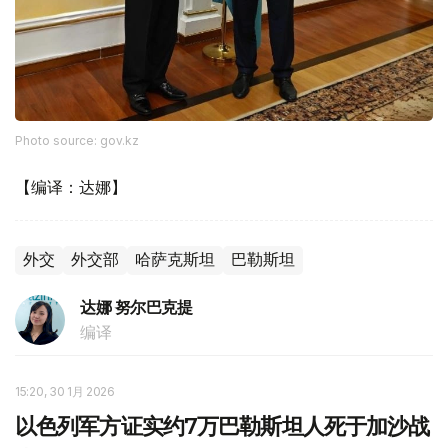
Photo source: gov.kz
【编译：达娜】
外交
外交部
哈萨克斯坦
巴勒斯坦
达娜 努尔巴克提
编译
15:20, 30 1月 2026
以色列军方证实约7万巴勒斯坦人死于加沙战