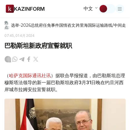
中文
KAZINFORM
热
选举-2026
总统府
任免
事件
国情咨文
跨里海国际运输路线/中间走
点:
07:45, 01 4月 2024
巴勒斯坦新政府宣誓就职
（
哈萨克国际通讯社讯
）据联合早报报道，由巴勒斯坦总理
穆斯塔法领导的新一届巴勒斯坦政府3月31日晚在约旦河西
岸城市拉姆安拉宣誓就职。