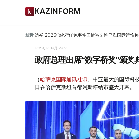
KAZINFORM
选举-2026
总统府
任免
事件
国情咨文
跨里海国际运输路
趋势:
18:50, 13 10月 2023
政府总理出席“数字桥奖”颁奖
（
哈萨克国际通讯社讯
）中亚最大的国际科技论坛“数
日在哈萨克斯坦首都阿斯塔纳市盛大开幕。