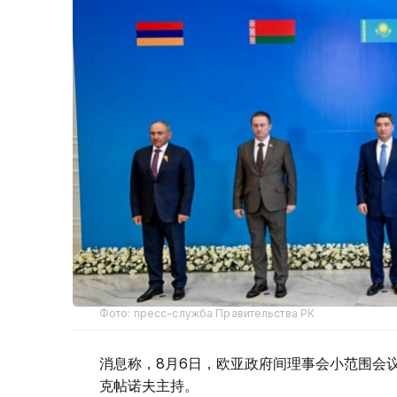
Фото: пресс-служба Правительства РК
消息称，8月6日，欧亚政府间理事会小范围会
克帖诺夫主持。