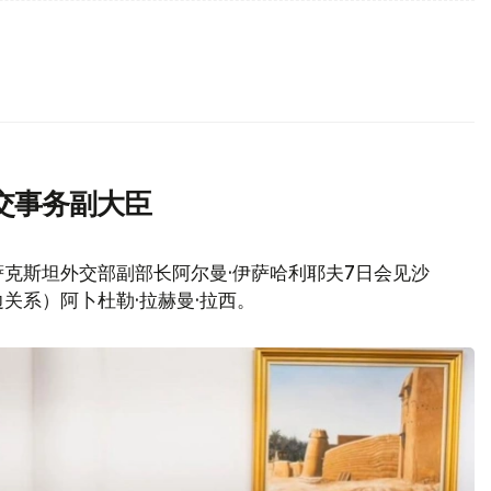
交事务副大臣
克斯坦外交部副部长阿尔曼·伊萨哈利耶夫7日会见沙
关系）阿卜杜勒·拉赫曼·拉西。