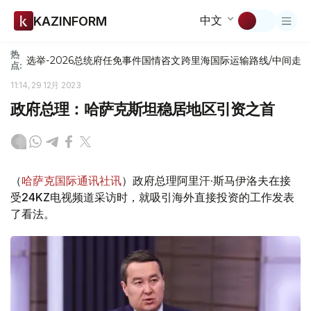
中文
KAZINFORM
热
选举-2026
总统府
任免
事件
国情咨文
跨里海国际运输路线/中间走
点:
11:14, 29 12月 2023
政府总理：哈萨克斯坦稳居地区引资之首
（
哈萨克国际通讯社讯
）政府总理阿里汗·斯马伊洛夫在接
受24KZ电视频道采访时，就吸引海外直接投资的工作发表
了看法。