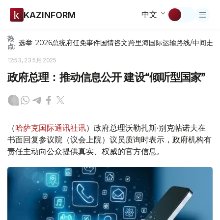
中文
KAZINFORM
热
选举-2026
总统府
任免
事件
国情咨文
跨里海国际运输路线/中间走
点:
12:53, 23 5月 2025
政府总理：推动信息公开 建设“倾听型国家”
（
哈萨克国际通讯社讯
）政府总理沃勒扎斯·别克帖诺夫在
书面回复参议院（议会上院）议员质询时表示，政府机构有
责任主动向公众提供真实、权威的官方信息。