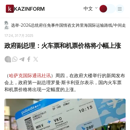
中文
KAZINFORM
热
选举-2026
总统府
任免
事件
国情咨文
跨里海国际运输路线/中间走
点:
17:24, 31 7月 2025
政府副总理：火车票和机票价格将小幅上涨
（
哈萨克国际通讯社讯
）周四，在政府大楼举行的新闻发布
会上，政府第一副总理罗曼·斯卡利亚尔表示，国内火车票
和机票价格将出现一定幅度的上涨。