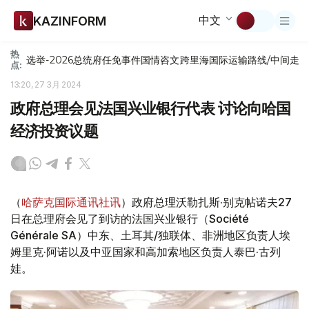
中文
KAZINFORM
热
选举-2026
总统府
任免
事件
国情咨文
跨里海国际运输路线/中间走
点:
13:20, 27 3月 2024
政府总理会见法国兴业银行代表 讨论向哈国
经济投资议题
（
哈萨克国际通讯社讯
）政府总理沃勒扎斯·别克帖诺夫27
日在总理府会见了到访的法国兴业银行（Société
Générale SA）中东、土耳其/独联体、非洲地区负责人埃
姆里克·阿诺以及中亚国家和高加索地区负责人泰巴·古列
娃。