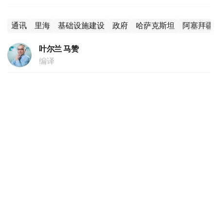
通讯
里海
基础设施建设
政府
哈萨克斯坦
阿塞拜疆
叶尔兰 马赞
编译
16:55, 04 8月 2026
阿尔曼·沙卡利耶夫：哈萨克斯坦将成为陆地
上的新加坡
（
哈萨克国际通讯社讯
）哈萨克斯坦贸易和一体化部部长阿
尔曼·沙卡利耶夫4日在政府会议结束后召开的新闻发布会上
表示，世界贸易格局的变化或将有助于扩大哈萨克斯坦的出
口机遇。