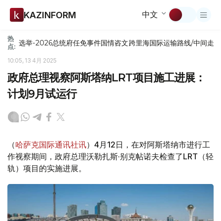
中文
KAZINFORM
热
选举-2026
总统府
任免
事件
国情咨文
跨里海国际运输路线/中间走
点:
10:05, 13 4月 2025
政府总理视察阿斯塔纳LRT项目施工进展：
计划9月试运行
（
哈萨克国际通讯社讯
）4月12日，在对阿斯塔纳市进行工
作视察期间，政府总理沃勒扎斯·别克帖诺夫检查了LRT（轻
轨）项目的实施进展。