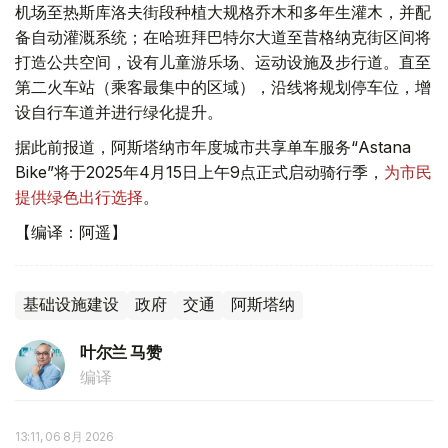
机场至热斯库洛夫街段种植大规格乔木和多年生灌木，并配
备自动灌溉系统；在哈班拜巴特尔大道至昔格纳克街区间将
打造公共空间，设有儿童游乐场、运动设施及步行道。直至
第二火车站（乘客最集中的区域），沿线将规划停车位，增
设自行车道并进行绿化提升。
据此前报道，阿斯塔纳市年度城市共享单车服务“Astana
Bike”将于2025年4月15日上午9点正式启动骑行季，
为市民
提供绿色出行选择
。
【编译：阿遥】
基础设施建设
政府
交通
阿斯塔纳
叶尔兰 马赞
编译
13:11, 06 8月 2026