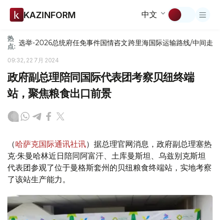
中文
KAZINFORM
热
选举-2026
总统府
任免
事件
国情咨文
跨里海国际运输路线/中间走
点:
09:32, 22 7月 2024
政府副总理陪同国际代表团考察贝纽终端
站，聚焦粮食出口前景
（
哈萨克国际通讯社讯
）据总理官网消息，政府副总理塞热
克·朱曼哈林近日陪同阿富汗、土库曼斯坦、乌兹别克斯坦
代表团参观了位于曼格斯套州的贝纽粮食终端站，实地考察
了该站生产能力。