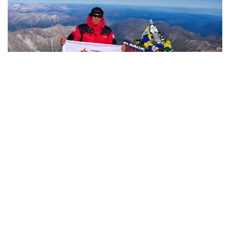
Фото: Министерство обороны РК
哈萨克斯坦
国防部
达娜 努尔巴克提
编译