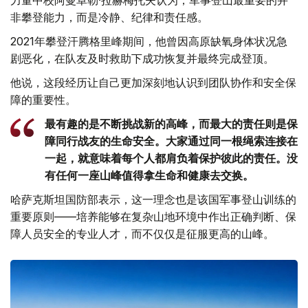
力量中校阿曼卓勒·拉赫梅托夫认为，军事登山最重要的并
非攀登能力，而是冷静、纪律和责任感。
2021年攀登汗腾格里峰期间，他曾因高原缺氧身体状况急
剧恶化，在队友及时救助下成功恢复并最终完成登顶。
他说，这段经历让自己更加深刻地认识到团队协作和安全保
障的重要性。
最有趣的是不断挑战新的高峰，而最大的责任则是保
障同行战友的生命安全。大家通过同一根绳索连接在
一起，就意味着每个人都肩负着保护彼此的责任。没
有任何一座山峰值得拿生命和健康去交换。
哈萨克斯坦国防部表示，这一理念也是该国军事登山训练的
重要原则——培养能够在复杂山地环境中作出正确判断、保
障人员安全的专业人才，而不仅仅是征服更高的山峰。