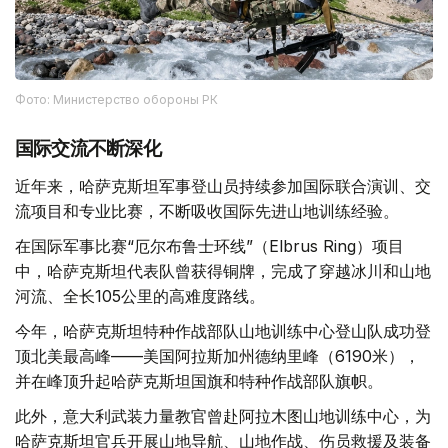
Фото: Министерство обороны РК
国际交流不断深化
近年来，哈萨克斯坦军事登山员持续参加国际联合演训、交
流项目和专业比赛，不断吸收国际先进山地训练经验。
在国际军事比赛“厄尔布鲁士环线”（Elbrus Ring）项目
中，哈萨克斯坦代表队曾获得铜牌，完成了穿越冰川和山地
河流、全长105公里的高难度路线。
今年，哈萨克斯坦特种作战部队山地训练中心登山队成功登
顶北美最高峰——美国阿拉斯加州德纳里峰（6190米），
并在峰顶升起哈萨克斯坦国旗和特种作战部队旗帜。
此外，意大利武装力量教官曾赴阿拉木图山地训练中心，为
哈萨克斯坦官兵开展山地导航、山地作战、伤员救援及装备