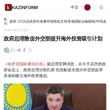
中文
KAZINFORM
热
选举-2026
总统府
任免
事件
国情咨文
跨里海国际运输路线/中间走
点:
13:26, 05 3月 2024
政府总理敦促外交部提升海外投资吸引计划
（
哈萨克国际通讯社讯
）据总理官网消息，在今天召开的政
府会议上，政府总理沃勒扎斯·别克帖诺夫指示外交部起草
具体的吸引海外投资规划。