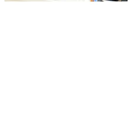
Фото: primeminister.kz
本次欧亚政府间理事会会议最终签署了六项文件。其中包括
《欧亚经济联盟货物电子贸易协定》。该协定的实施将有助
于推动电子商务快速发展，拓展企业合作空间，并为各方进
入伙伴国市场创造更加有利的条件。此外，会议还签署了关
于相互承认欧亚经济联盟成员国学术头衔相关文件的协议，
并通过了关于进一步发展合作的一系列决议。
据悉，下一次欧亚政府间理事会会议将于10月1日至2日在白
俄罗斯首都明斯克举行。
欧亚经济联盟
外交
政府
经济
叶尔兰 马赞
编译