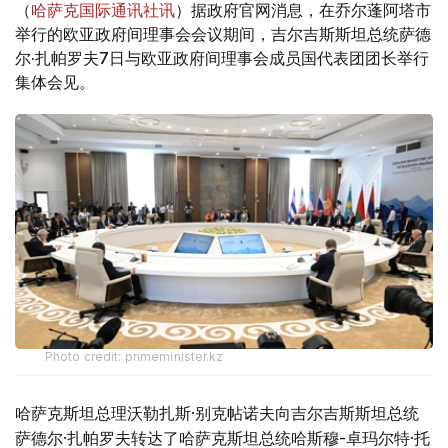
（
哈萨克国际通讯社讯
）据政府官网消息，在乔尔蓬阿塔市
举行的欧亚政府间理事会会议期间，吉尔吉斯斯坦总统萨德
尔·扎帕罗夫7日与欧亚政府间理事会成员国代表团团长举行
集体会见。
Photo credit: primeminister.kz
哈萨克斯坦总理沃勒扎斯·别克帖诺夫向吉尔吉斯斯坦总统
萨德尔·扎帕罗夫转达了哈萨克斯坦总统哈斯穆-卓玛尔特·托