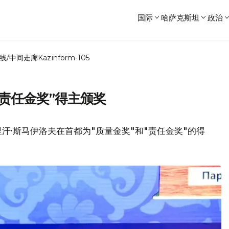
国际
哈萨克斯坦
政治
线/中间走廊
Kazinform-105
“责任金奖”得主颁奖
里汗·斯马伊洛夫在首都为"质量金奖"和"责任金奖"的得