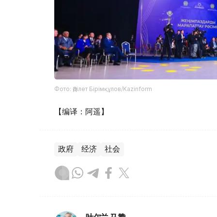
Фото: Әділет Бірімқұлов/Kazinform
【编译：阿遥】
政府
经济
社会