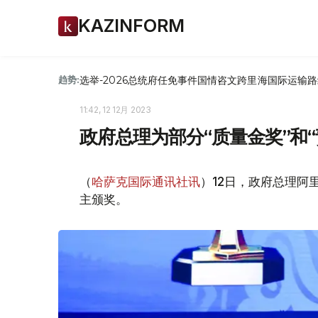
KAZINFORM
选举-2026
总统府
任免
事件
国情咨文
跨里海国际运输路
趋势:
11:42, 12 12月 2023
政府总理为部分“质量金奖”和
（
哈萨克国际通讯社讯
）12日，政府总理阿
主颁奖。