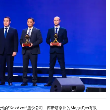
“KazAzot”股份公司、库斯塔奈州的МедиДез有限