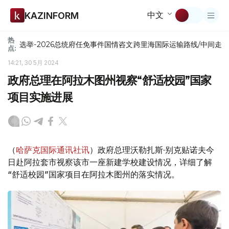
中文
KAZINFORM
热
选举-2026
总统府
任免
事件
国情咨文
跨里海国际运输路线/中间走
点:
14:21, 30 5月 2024
政府总理在阿拉木图州视察“舒适校园”国家
项目实施进展
（
哈萨克国际通讯社讯
）政府总理沃勒扎斯·别克贴诺夫今
日赴阿拉套市视察该市一座新建学校建设情况，详细了解
“舒适校园”国家项目在阿拉木图州的落实情况。