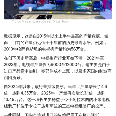
Фото: Мақсат Шағырбаев / Kazinform
数据显示，这是自2015年以来上半年最高的产量数据。然
而，目前的产量仍远低于十年前的历史最高水平。例如，
2013年哈萨克斯坦的电视机产量约为58万台。
在创下历史新高后，电视生产行业开始下滑。2021年至
2023年，电视年产量仅为9000至12000台。这主要是由于
进口产品竞争加剧、零部件成本上涨，以及多家国内制造商
倒闭所致。
自2024年以来，该行业持续复苏。当年，产量增长了4.6
倍，达到4.35万台。2025年，产量再次增长3.1倍，达到
13.49万台。这一增长主要得益于位于阿拉木图的小米电视
组装厂和位于卡拉干达州萨兰的三星电视组装厂的投产。
与此同时，国内市场对进口的依赖程度正在逐步降低。