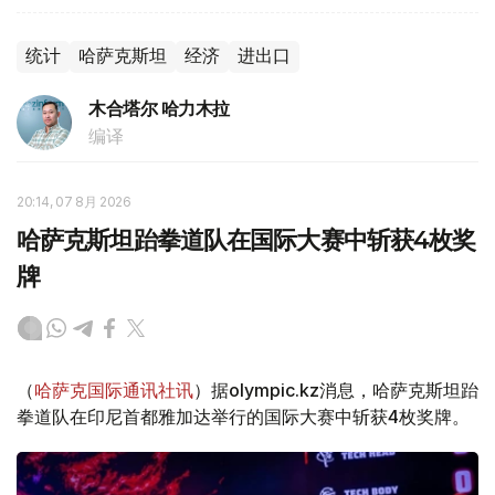
统计
哈萨克斯坦
经济
进出口
木合塔尔 哈力木拉
编译
20:14, 07 8月 2026
哈萨克斯坦跆拳道队在国际大赛中斩获4枚奖
牌
（
哈萨克国际通讯社讯
）据olympic.kz消息，哈萨克斯坦跆
拳道队在印尼首都雅加达举行的国际大赛中斩获4枚奖牌。