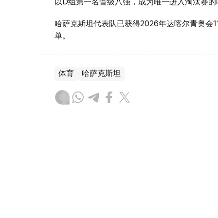
以D组第一名晋级八强，成为唯一进入淘汰赛的
哈萨克斯坦代表队已获得2026年达喀尔青奥会
单。
体育
哈萨克斯坦
木合塔尔 哈力木拉
编译
16:54, 07 8月 2026
约翰·范特斯奇普出任哈萨克