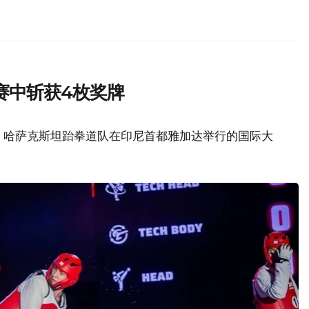
赛中斩获4枚奖牌
z消息，哈萨克斯坦跆拳道队在印尼首都雅加达举行的国际大