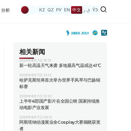
KZ
QZ
РУ
EN
中文
ق ز
ЎЗ
分析
相关新闻
2026年8月7日 15:13
新一轮高温天气来袭 多地最高气温或达41℃
2026年8月7日 13:13
哈萨克斯坦将首次举办世界手风琴与巴扬锦
标赛
2026年8月7日 12:32
上半年6部国产影片在全国公映 国家持续推
动电影产业发展
2026年8月7日 09:12
阿斯塔纳动漫展业余Cosplay大赛揭晓获奖
者