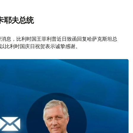
卡耶夫总统
府消息，比利时国王菲利普近日致函回复哈萨克斯坦总
致以比利时国庆日祝贺表示诚挚感谢。