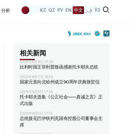
KZ
QZ
РУ
EN
中文
ق ز
ЎЗ
分析
相关新闻
2026年8月8日 17:36
比利时国王菲利普致函感谢托卡耶夫总统
2026年8月7日 18:54
国家元首向北哈州成立90周年庆典致贺信
2026年8月5日 17:45
托卡耶夫选集《公正社会——真诚之言》正
式出版
2026年8月5日 17:13
总统接见巴伊铁列克国有控股公司董事会主
席