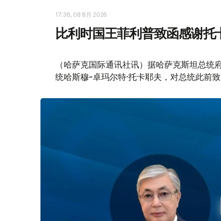
17:36, 08 8月 2026
比利时国王菲利普致函感谢托
（哈萨克国际通讯社讯）据哈萨克斯坦总统
统哈斯穆-卓玛尔特·托卡耶夫，对总统此前