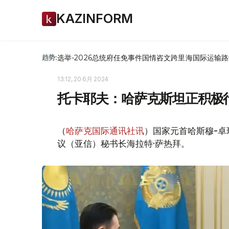
KAZINFORM
选举-2026
总统府
任免
事件
国情咨文
跨里海国际运输路
趋势:
13:12, 20 6月 2024
托卡耶夫：哈萨克斯坦正积极
（
哈萨克国际通讯社讯
）国家元首哈斯穆-卓
议（亚信）秘书长海拉特·萨热拜。