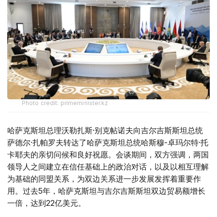
Photo credit: primeminister.kz
哈萨克斯坦总理沃勒扎斯·别克帖诺夫向吉尔吉斯斯坦总统
萨德尔·扎帕罗夫转达了哈萨克斯坦总统哈斯穆-卓玛尔特·托
卡耶夫的亲切问候和良好祝愿。会谈期间，双方强调，两国
领导人之间建立在信任基础上的政治对话，以及以相互理解
为基础的同盟关系，为双边关系进一步发展发挥着重要作
用。过去5年，哈萨克斯坦与吉尔吉斯斯坦双边贸易额增长
一倍，达到22亿美元。