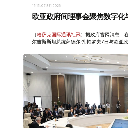
16:15, 07 8月 2026
欧亚政府间理事会聚焦数字化
（
哈萨克国际通讯社讯
）据政府官网消息，
尔吉斯斯坦总统萨德尔·扎帕罗夫7日与欧亚