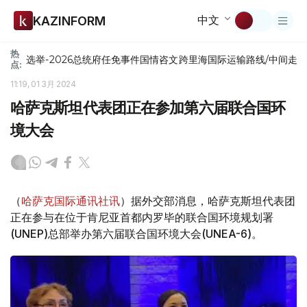
中文
KAZINFORM
热
选举-2026
总统府
任免
事件
国情咨文
跨里海国际运输路线/中间走
点:
11:19, 01 3月 2024
哈萨克斯坦代表团正在参加第六届联合国环
境大会
（
哈萨克国际通讯社讯
）据外交部消息，哈萨克斯坦代表团
正在参与在位于肯尼亚首都内罗毕的联合国环境规划署
(UNEP)总部举办第六届联合国环境大会(UNEA-6)。