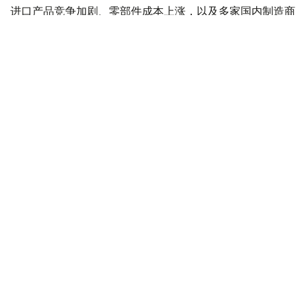
进口产品竞争加剧、零部件成本上涨，以及多家国内制造商
倒闭所致。
自2024年以来，该行业持续复苏。当年，产量增长了4.6
倍，达到4.35万台。2025年，产量再次增长3.1倍，达到
13.49万台。这一增长主要得益于位于阿拉木图的小米电视
组装厂和位于卡拉干达州萨兰的三星电视组装厂的投产。
与此同时，国内市场对进口的依赖程度正在逐步降低。
2026年1月至5月，国内生产满足需求的份额从2.7%上升至
18.2%。在此期间，产量增长了3.2倍，而进口量减少了2.5
倍，达到44.01万件。进口产品份额从97.3%下降至
81.8%，达到2015年以来的最低水平。
然而，哈萨克斯坦市场上的电视机大部分仍然依赖进口。今
年前5个月统计，电视机的出口和转口量增长了2.7倍，达到
19.23万台。与此同时，国内市场销量下降了3.1倍，至
34.59万台。
尽管国内生产蓬勃发展，但零售价格却在上涨。2026年6