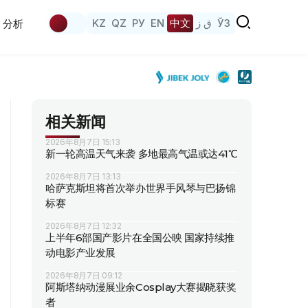
KZ
QZ
РУ
EN
中文
ق ز
ЎЗ
分析
相关新闻
2026年8月7日 15:13
新一轮高温天气来袭 多地最高气温或达41℃
2026年8月7日 13:13
哈萨克斯坦将首次举办世界手风琴与巴扬锦
标赛
2026年8月7日 12:32
上半年6部国产影片在全国公映 国家持续推
动电影产业发展
2026年8月7日 09:12
阿斯塔纳动漫展业余Cosplay大赛揭晓获奖
者