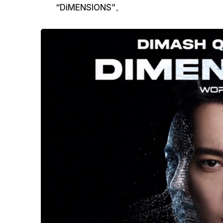
“DiMENSIONS”。