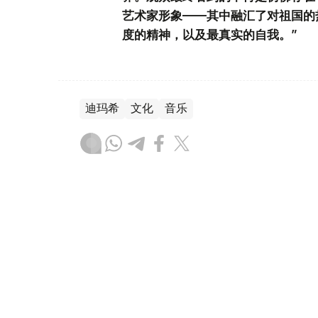
艺术家形象——其中融汇了对祖国的
度的精神，以及最真实的自我。”
迪玛希
文化
音乐
达娜 努尔巴克提
编译
14:12, 20 7月 2026
哈萨克斯坦歌手在“斯拉夫集市