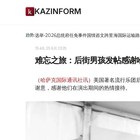
KAZINFORM
选举-2026
总统府
任免
事件
国情咨文
跨里海国际运输路
趋势:
15:46, 25 9月 2025
难忘之旅：后街男孩发帖感谢
（
哈萨克国际通讯社讯
）美国著名流行乐团后街男
谢意，感谢他们在演出期间的热情接待。