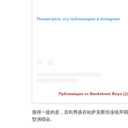
Посмотреть эту публикацию в Instagram
Публикация от Backstreet Boys (@
值得一提的是，后街男孩在哈萨克斯坦连续开唱：
型演唱会。