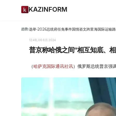
KAZINFORM
选举-2026
总统府
任免
事件
国情咨文
跨里海国际运输路
趋势:
12:48, 06 6月 2024
普京称哈俄之间“相互知底、相
（
哈萨克国际通讯社讯
）俄罗斯总统普京强