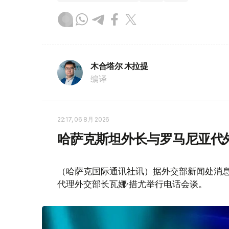
木合塔尔 木拉提
编译
22:17, 06 8月 2026
哈萨克斯坦外长与罗马尼亚代
（哈萨克国际通讯社讯）据外交部新闻处消息
代理外交部长瓦娜·措尤举行电话会谈。