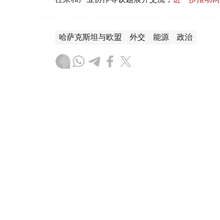
哈萨克斯坦与欧盟
外交
能源
政治
叶尔兰 马赞
编译
17:44, 06 8月 2026
别克帖诺夫主持欧亚政府间理
安全