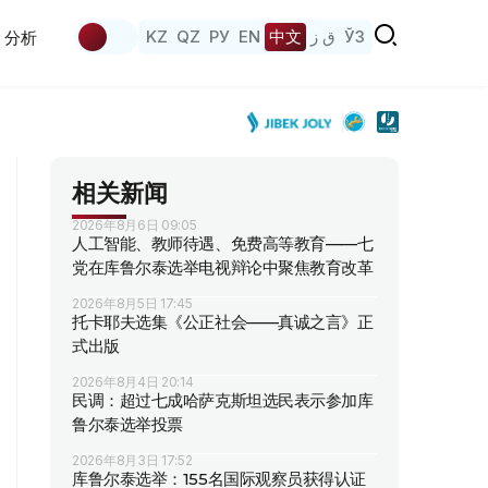
KZ
QZ
РУ
EN
中文
ق ز
ЎЗ
分析
相关新闻
2026年8月6日 09:05
人工智能、教师待遇、免费高等教育——七
党在库鲁尔泰选举电视辩论中聚焦教育改革
2026年8月5日 17:45
托卡耶夫选集《公正社会——真诚之言》正
式出版
2026年8月4日 20:14
民调：超过七成哈萨克斯坦选民表示参加库
鲁尔泰选举投票
2026年8月3日 17:52
库鲁尔泰选举：155名国际观察员获得认证