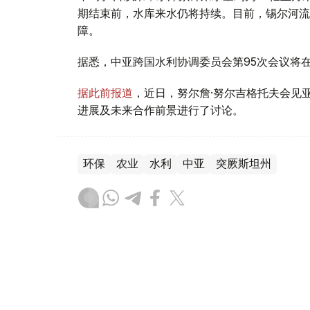
期结束前，水库来水仍将持续。目前，锡尔河流
障。
据悉，中亚跨国水利协调委员会第95次会议将
据此前报道
，近日，努尔詹·努尔吉格托夫会见
进展及未来合作前景进行了讨论。
环保
农业
水利
中亚
突厥斯坦州
叶尔兰 马赞
编译