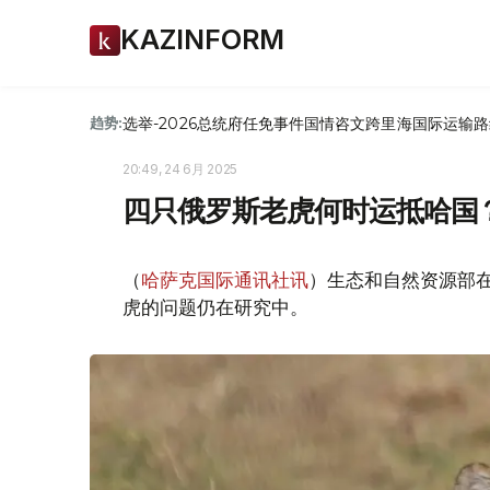
KAZINFORM
选举-2026
总统府
任免
事件
国情咨文
跨里海国际运输路
趋势:
20:49, 24 6月 2025
四只俄罗斯老虎何时运抵哈国
（
哈萨克国际通讯社讯
）生态和自然资源部
虎的问题仍在研究中。