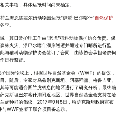
相关事项，具体运抵时间尚未确定。
从荷兰海恩德霍尔姆动物园运抵“伊犁-巴尔喀什”
自然保护
冬季。
域，其日常护理工作由“老虎”猫科动物保护协会负责。保
森林火灾、沿巴尔喀什湖岸巡逻并通过专门哨所进行监
此与猫科动物保护协会签订了合同，由该协会承担老虎饲
作进行监督。
虎保护国际论坛上，根据世界自然基金会（WWF）的提议，
目。随后，专家对乌兹别克斯坦、阿塞拜疆、格鲁吉亚、
其等可能适合图兰虎栖息的地区进行了研究分析，最终确
萨克斯坦巴尔喀什湖附近地区。世界自然基金会支持在哈
虎种群的倡议。2017年9月8日，哈萨克斯坦政府宣布
并与WWF签署了联合项目备忘录。