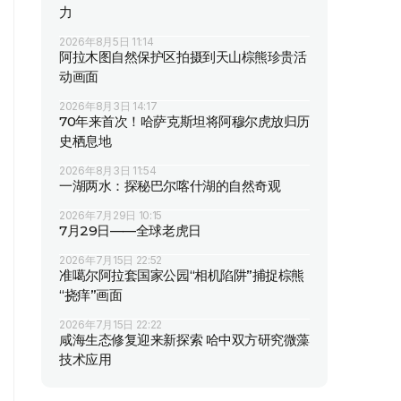
力
2026年8月5日 11:14
阿拉木图自然保护区拍摄到天山棕熊珍贵活
动画面
2026年8月3日 14:17
70年来首次！哈萨克斯坦将阿穆尔虎放归历
史栖息地
2026年8月3日 11:54
一湖两水：探秘巴尔喀什湖的自然奇观
2026年7月29日 10:15
7月29日——全球老虎日
2026年7月15日 22:52
准噶尔阿拉套国家公园“相机陷阱”捕捉棕熊
“挠痒”画面
2026年7月15日 22:22
咸海生态修复迎来新探索 哈中双方研究微藻
技术应用