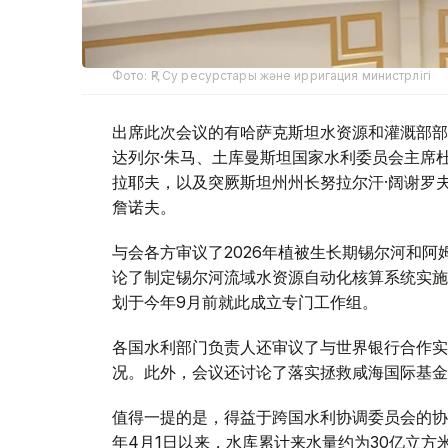
Фото: ҚР Су ресурстары және ирригация министрлігі
出席此次会议的有哈萨克斯坦水资源和灌溉部部
达列尔·朱马、土库曼斯坦国家水利委员会主席杜
拉耶夫，以及突厥斯坦州州长努拉尔汗·阔谢罗
詹诺夫。
与会各方审议了2026年植被生长期锡尔河和
论了制定锡尔河流域水资源自动化核算系统实施
划于今年9月前就此成立专门工作组。
各国水利部门负责人还审议了与世界银行合作实
况。此外，会议还讨论了落实拯救咸海国际基金
值得一提的是，得益于跨国水利协调委员会的协
年4月1日以来，水库累计来水量约为30亿立