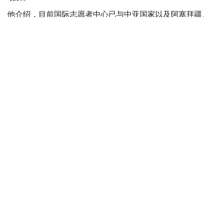
他介绍，目前国际志愿者中心已与中亚国家以及阿塞拜疆、
土耳其建立合作关系，未来计划将其建设成为区域性志愿服
务枢纽，进一步深化国际交流与合作。
托列乌林表示，目前阿斯塔纳拥有近50个志愿服务组织和
志愿服务团队。其中，“阿斯塔纳善行俱乐部”（Astana
Club Dobryakov）长期为困难家庭提供帮助，“LIDER.KZ
阿斯塔纳志愿者”则积极参与失踪人员搜寻工作。
他说，如今志愿者活跃在各类国家级和国际活动、社会福利
机构、慈善活动以及各类社会公益项目中。志愿服务已不再
只是大学生群体的参与领域，越来越多中小学生、企业员工
以及各行业专业人士也积极投身志愿服务。
阿斯塔纳
社会
达娜 努尔巴克提
编译