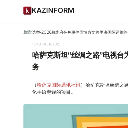
KAZINFORM
选举-2026
总统府
任免
事件
国情咨文
跨里海国际运输路
趋势:
18:48, 19 5月 2025
哈萨克斯坦“丝绸之路”电视
务
（
哈萨克国际通讯社讯
）哈萨克斯坦丝绸之路
化手语翻译的项目。