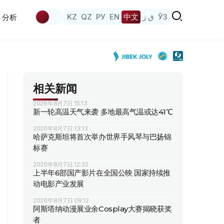
KZ
QZ
РУ
EN
中文
ق ز
ЎЗ
分析
相关新闻
2026年8月7日 15:13
新一轮高温天气来袭 多地最高气温或达41℃
2026年8月7日 13:13
哈萨克斯坦将首次举办世界手风琴与巴扬锦
标赛
2026年8月7日 12:32
上半年6部国产影片在全国公映 国家持续推
动电影产业发展
2026年8月7日 09:12
阿斯塔纳动漫展业余Cosplay大赛揭晓获奖
者