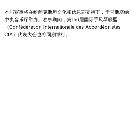
本届赛事将在哈萨克斯坦文化和信息部支持下，于阿斯塔纳
中央音乐厅举办。赛事期间，第156届国际手风琴联盟
（Confédération Internationale des Accordéonistes，
CIA）代表大会也将同期举行。
“Coupe Mondiale”创办于1938年，是全球历史最悠久、最
具影响力的手风琴与巴扬国际赛事之一，长期以来汇聚来自
世界各地的优秀演奏家，为国际专业音乐交流的重要平台。
本届赛事将吸引来自多个国家的音乐家和文化界人士参与。
组委会介绍，评委来自21个国家，参赛选手来自16个国家和
地区，包括澳大利亚、美国、德国、意大利、法国、中国、
韩国、英国、土耳其、哈萨克斯坦等。
主办方表示，哈萨克斯坦获得举办这一国际赛事的资格，体
现了国际社会对该国文化实力的认可，也将进一步巩固阿斯
塔纳作为国际文化交流中心的地位，提升哈萨克斯坦在世界
文化舞台上的影响力。