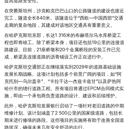
提高道路安全性。
在突厥斯坦州，沙克帕克巴巴山口的公路隧道的建设也接近
完工，隧道全长840米。该隧道位于“西欧—中国西部”交通
走廊的复杂地段，其建成对该地区交通具有重要意义。
在哈萨克斯坦东部，长达1 316米的布赫塔尔马水库桥梁工
程也即将竣工。除了桥梁本身，项目还包括19公里的连接道
路建设。目前，21座桥墩和20个金属桥段的安装工作已完
成，桥梁及连接道路的沥青铺设工作正在进行中。
哈萨克斯坦交通部正在继续落实到2029年的道路基础设施
发展长期战略。这项计划包括多个前景广阔的项目，如“阿
克托别—乌尔盖辛”、“卡拉干达—杰兹卡兹甘”以及萨热阿
哈什市的绕行道路工程。所有项目将通过EPCM合同模式实
施，即由一个承包商负责道路的设计、建设和后续维护。
此外，哈萨克斯坦发展银行启动了一项针对老旧道路的中期
维修计划。该计划涵盖了2 500公里的国家级道路，包括长
期未进行修缮的路段。这些项目的实施将有助于改善全国道
路状况，确保未来几年安全舒适的出行。