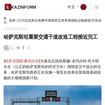
中文
KAZINFORM
热
选举-2026
总统府
任免
事件
国情咨文
跨里海国际运输路线/中间走
点:
10:12, 23 8月 2024
哈萨克斯坦重要交通干道改造工程接近完工
(
哈萨克国际通讯社讯
)为落实总统哈斯穆-卓玛尔特·托卡耶
夫在《公正的哈萨克斯坦的经济方向》国情咨文中提出的任
务，哈萨克斯坦政府正在实施一项旨在改善全国道路基础设
施的大规模国家计划。