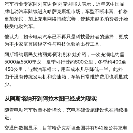
汽车行业专家阿列克谢·阿列克谢耶夫表示，近年来中国品
牌电动汽车陆续进入哈萨克斯坦市场，车型不断丰富、价格
更加亲民，加上充电网络持续完善，使越来越多消费者开始
接受电动汽车。
他认为，如今电动汽车已不再只是科技爱好者的选择，更成
为不少家庭兼顾经济性与科技体验的出行工具。
阿斯塔纳居民艾格丽姆·阿利别科娃介绍，一次充满电约需
5000至5500坚戈，夏季可行驶约600公里，冬季约400至
450公里，与燃油车相比，用车成本几乎降低一半。此外，
由于没有传统发动机和变速箱，车辆日常维护费用也明显减
少。
从阿斯塔纳开到阿拉木图已经成为现实
随着电动汽车数量不断增长，充电基础设施建设也在持续推
进。
交通部数据显示，目前哈萨克斯坦全国共有642座公共充电