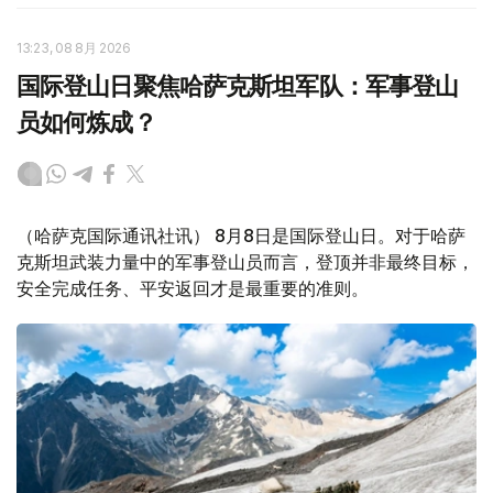
13:23, 08 8月 2026
国际登山日聚焦哈萨克斯坦军队：军事登山
员如何炼成？
（哈萨克国际通讯社讯） 8月8日是国际登山日。对于哈萨
克斯坦武装力量中的军事登山员而言，登顶并非最终目标，
安全完成任务、平安返回才是最重要的准则。