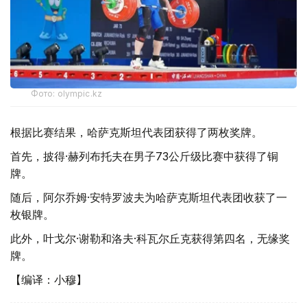
Фото: olympic.kz
根据比赛结果，哈萨克斯坦代表团获得了两枚奖牌。
首先，披得·赫列布托夫在男子73公斤级比赛中获得了铜
牌。
随后，阿尔乔姆·安特罗波夫为哈萨克斯坦代表团收获了一
枚银牌。
此外，叶戈尔·谢勒和洛夫·科瓦尔丘克获得第四名，无缘奖
牌。
【编译：小穆】